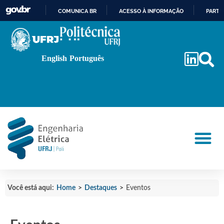
COMUNICA BR
ACESSO À INFORMAÇÃO
PARTI
IR
PARA
O
English
Português
CONTEÚDO
Home
>
Destaques
>
Você está aqui:
Eventos