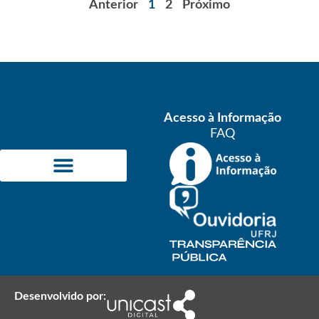
Anterior
1
2
Próximo
Acesso à Informação
FAQ
ÁREAS DE CONCENTRAÇÃO
INFORMAÇÕES ACADÊMICAS
Desenvolvido por: