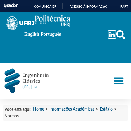
COMUNICA BR
ACESSO À INFORMAÇÃO
PARTI
IR
PARA
O
English
Português
CONTEÚDO
Home
>
Informações Acadêmicas
>
Estágio
>
Você está aqui:
Normas