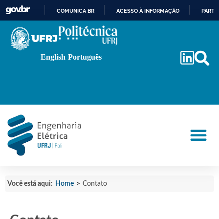
COMUNICA BR
ACESSO À INFORMAÇÃO
PARTI
IR
PARA
O
English
Português
CONTEÚDO
Home
>
Você está aqui:
Contato