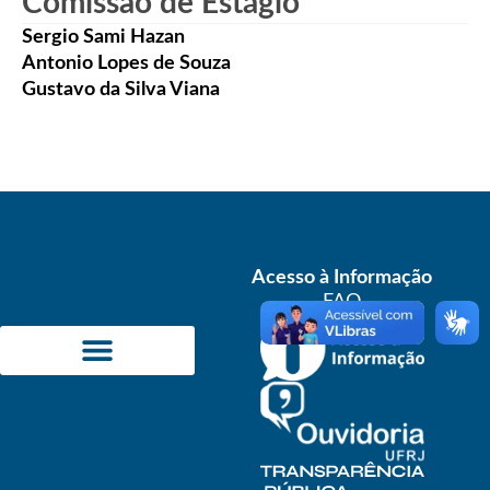
Comissão de Estágio
Sergio Sami Hazan
Antonio Lopes de Souza
Gustavo da Silva Viana
Acesso à Informação
FAQ
ÁREAS DE CONCENTRAÇÃO
INFORMAÇÕES ACADÊMICAS