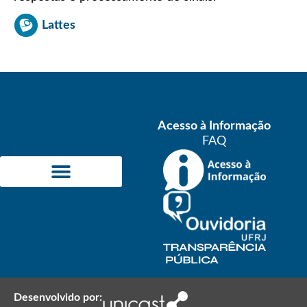
Lattes
Acesso à Informação
FAQ
ÁREAS DE CONCENTRAÇÃO
INFORMAÇÕES ACADÊMICAS
Desenvolvido por: