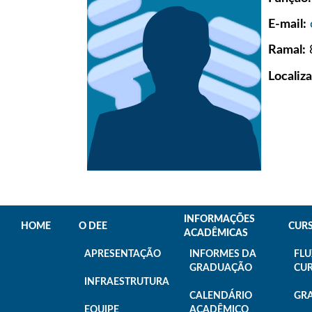
E-mail:
Ramal:
Localiz
INFORMAÇÕES
HOME
O DEE
CUR
ACADÊMICAS
APRESENTAÇÃO
INFORMES DA
FL
GRADUAÇÃO
CU
INFRAESTRUTURA
CALENDÁRIO
GR
EQUIPE
ACADÊMICO