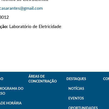
casarantes@gmail.com
8012
ação:
Laboratório de Eletricidade
ÁREAS DE
SO
DESTAQUES
CO
CONCENTRAÇÃO
UXOGRAMA DO
NOTÍCIAS
RSO
EVENTOS
ADE HORÁRIA
OPORTUNIDADES