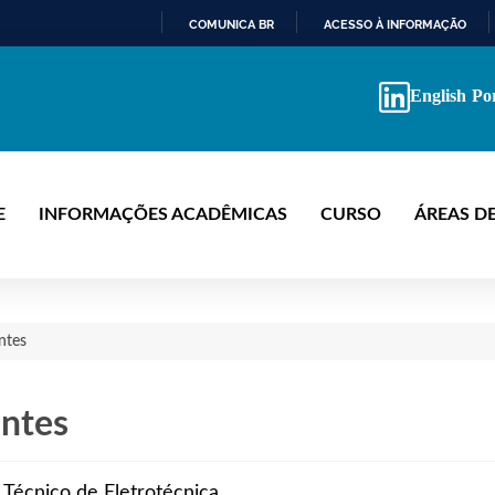
COMUNICA BR
ACESSO À INFORMAÇÃO
IR
PARA
English
Po
O
CONTEÚDO
E
INFORMAÇÕES ACADÊMICAS
CURSO
ÁREAS D
ntes
antes
Técnico de Eletrotécnica