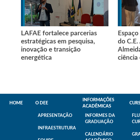
LAFAE fortalece parcerias
Espaço
estratégicas em pesquisa,
do C.E.
inovação e transição
Almeid
energética
ciência
INFORMAÇÕES
HOME
O DEE
CUR
ACADÊMICAS
APRESENTAÇÃO
INFORMES DA
FL
GRADUAÇÃO
CU
INFRAESTRUTURA
CALENDÁRIO
GR