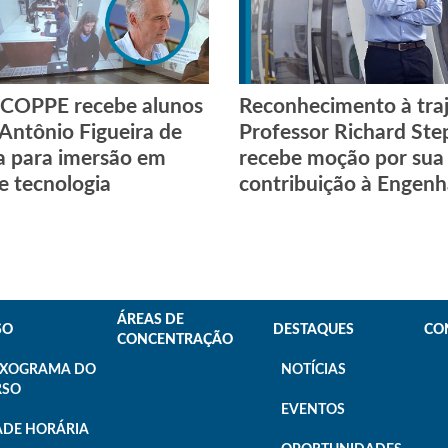
 COPPE recebe alunos
Reconhecimento à traj
 Antônio Figueira de
Professor Richard St
a para imersão em
recebe moção por sua
 e tecnologia
contribuição à Engenh
ÁREAS DE
SO
DESTAQUES
CO
CONCENTRAÇÃO
UXOGRAMA DO
NOTÍCIAS
RSO
EVENTOS
ADE HORÁRIA