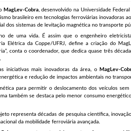
to
MagLev-Cobra
, desenvolvido na Universidade Federal
ismo brasileiro em tecnologias ferroviárias inovadoras
ial dos sistemas de levitação magnética no transporte púb
ho de uma vida. É assim que o engenheiro eletricis
ia Elétrica da Coppe/UFRJ, define a criação do MagL
ia”, conta o coordenador, que dedica quase três décad
.
 iniciativas mais inovadoras da área, o
MagLev-Cob
energética e redução de impactos ambientais no transpor
agnética para permitir o deslocamento dos veículos sem c
stema também se destaca pelo menor consumo energético
ojeto representa décadas de pesquisa científica, inovaçã
acional da mobilidade ferroviária avançada.