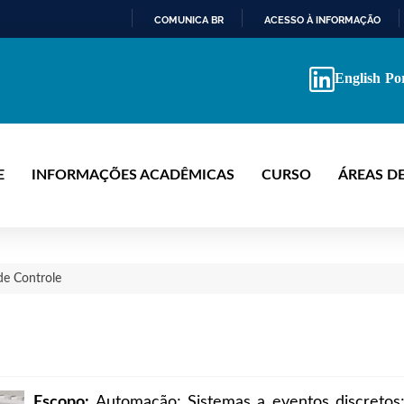
COMUNICA BR
ACESSO À INFORMAÇÃO
IR
PARA
English
Po
O
CONTEÚDO
E
INFORMAÇÕES ACADÊMICAS
CURSO
ÁREAS D
de Controle
Escopo:
Automação; Sistemas a eventos discretos; 